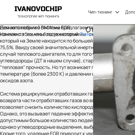
IVANOVOCHIP
Чип-тюнинг
Допо
ТЕХНОЛОГИИ ЧИП-ТЮНИНГА
Немного теории о системе EGR.
Для автомобилей BMW мы предлагаем програмное отключени
Мы предлагает простое и "бюджетное"
решение проблем с сажевыми фильтрами
Обновление прошивок до последних
заводских версий, исправляющие ошибки
Система довольно капризна, при ее работе
(особенно на отечественном топливе) клапан
EGR, впускной коллектор и находящиеся
в нем датчики покрываются нагаром,
что приводит к нестабильной работе двигателя.
Отключение си
Большинство современных дизельных двигателей обору
Начнем с того, что воздух который мы "сжигаем" в ДВС сос
комплекта "замены" по технологии
Тюнинг - команды Дизе
который на Земле находится по большей части в свободно
75,5%. Ввиду своей значительной инертности азот при обыч
случай теплового двигателя,то для того чтобы иметь мак
углеводороды (ДТ в нашем случае), стараются сделать к
"тепловая" прочность. Но тут возникает проблема - азот. К
температуре (более 2300 К) и давлении он окисляется, п
оксидов азота.
Система рециркуляции отработавших газов (EGR) предназн
возврата части отработавших газов во впускной коллектор
позволяет снизить количество кислорода в топливо-возду
Однако, это вызывает падение эффективной мощности дви
допустимым большое количество людей, включая экологов
однако углеводородные выделения, выбросы макрочастиц (
Кроме того, удаление EGR приводит к увеличению экономии